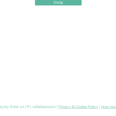
Invia
Chi s
iamo
S
e
rvizi
C)
News
Scriv
ici
3 by Enter srl | P.I. 02648420400 |
Privacy & Cookie Policy
|
Area rise