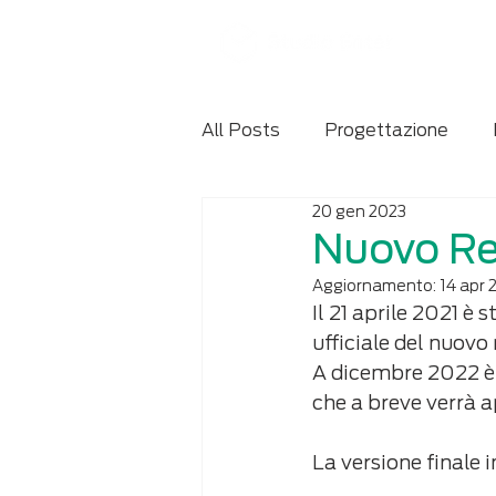
All Posts
Progettazione
20 gen 2023
Manuale d'uso e manutenzio
Nuovo R
Aggiornamento:
14 apr 
Il 21 aprile 2021 
ufficiale del nuov
A dicembre 2022 è s
che a breve verrà 
La versione finale