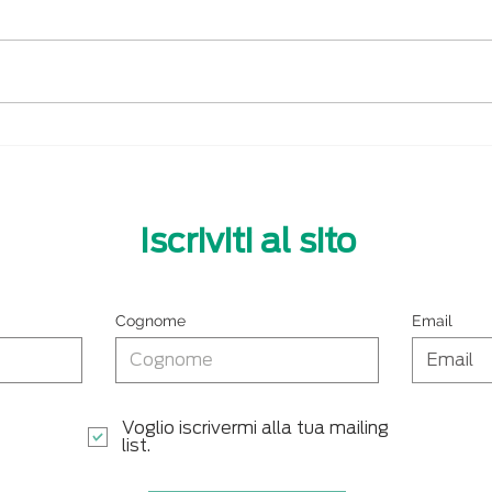
Manuale d'uso
Red
semplificato : Bifaco si
Digi
affida a Enter
Mac
Iscriviti al sito
Cognome
Email
Voglio iscrivermi alla tua mailing
list.