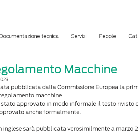
Home
Servizi
Chi siamo
News
Contatti
Documentazione tecnica
Servizi
People
Cat
ne
Case study
Digitalizzazione
egolamento Macchine
2023
è stata pubblicata dalla Commissione Europea la pri
o regolamento macchine. 
tato approvato in modo informale il testo rivisto d
approvato anche formalmente. 
 in inglese sarà pubblicata verosimilmente a marzo 2