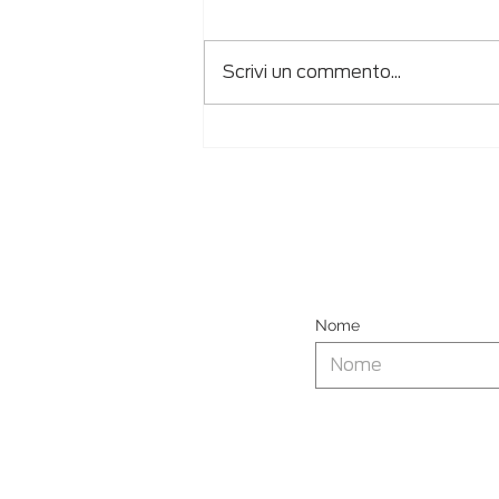
Scrivi un commento...
Manuali d'uso Multilingua
Nome