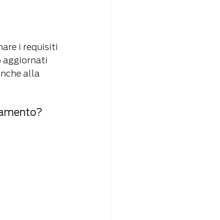
re i requisiti 
o aggiornati 
anche alla 
olamento?