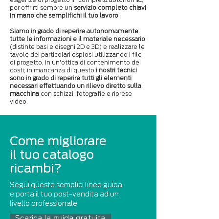
per offrirti sempre un
servizio completo chiavi
in mano che semplifichi il tuo lavoro
.
Siamo in grado di reperire autonomamente
tutte le informazioni e il materiale necessario
(distinte basi e disegni 2D e 3D) e realizzare le
tavole dei particolari esplosi utilizzando i file
di progetto, in un'ottica di contenimento dei
costi; in mancanza di questo
i nostri tecnici
sono in grado di reperire tutti gli elementi
necessari effettuando un rilievo diretto sulla
macchina
con schizzi, fotografie e riprese
video.
Come migliorare
il tuo catalogo
ricambi?
Segui queste semplici linee guida
e porta il tuo post-vendita ad un
livello professionale.
Scarica la guida gratuita