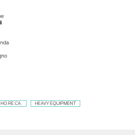
he
i
ienda
egno
HO.RE.CA.
HEAVY EQUIPMENT