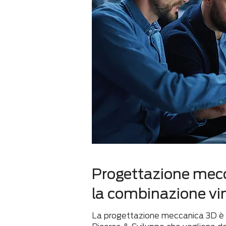
Progettazione mecc
la combinazione vi
La progettazione meccanica 3D è ef