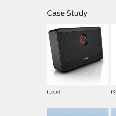
Case Study
iLoud
iK