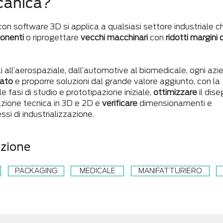
canica?
n software 3D si applica a qualsiasi settore industriale c
onenti
o riprogettare
vecchi macchinari
con
ridotti margini d
li all’aerospaziale, dall’automotive al biomedicale, ogni az
cato
e proporre soluzioni dal grande valore aggiunto, con la
le fasi di studio e prototipazione iniziale,
ottimizzare
il dis
zione tecnica in 3D e 2D e
verificare
dimensionamenti e
ssi di industrializzazione.
azione
PACKAGING
MEDICALE
MANIFATTURIERO