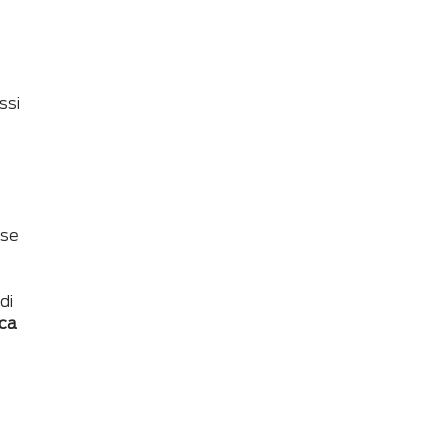
ssi
e
ase
di
ica