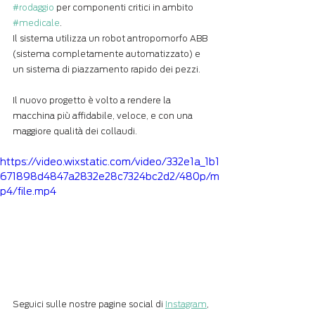
#rodaggio
 per componenti critici in ambito 
#medicale
.
Il sistema utilizza un robot antropomorfo ABB 
(sistema completamente automatizzato) e 
un sistema di piazzamento rapido dei pezzi. 
Il nuovo progetto è volto a rendere la 
macchina più affidabile, veloce, e con una 
maggiore qualità dei collaudi.
https://video.wixstatic.com/video/332e1a_1b1
671898d4847a2832e28c7324bc2d2/480p/m
p4/file.mp4
Seguici sulle nostre pagine social di 
Instagram
, 