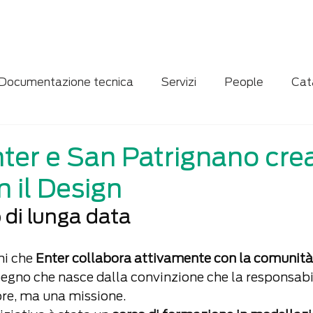
Home
Servizi
Chi siamo
News
Contatti
Documentazione tecnica
Servizi
People
Cat
ne
Case study
Digitalizzazione
nter e San Patrignano cre
n il Design
di lunga data
i che 
Enter collabora attivamente con la comunità 
pegno che nasce dalla convinzione che la responsabil
ore, ma una missione.