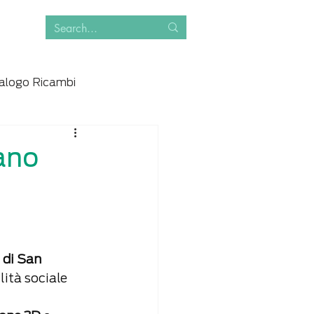
alogo Ricambi
ano
di San 
ità sociale 