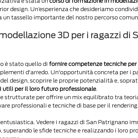
iziativa è stata un
 corso di formazione in modellaz
erior design. Un’esperienza che desideriamo condivide
 un tassello importante del nostro percorso comun
modellazione 3D per i ragazzi di 
o è stato quello di 
fornire competenze tecniche per 
plementi d'arredo. Un'opportunità concreta per i pa
del design, scoprire le proprie potenzialità e, soprat
utili per il loro futuro professionale
.
e strutturate per offrire un mix equilibrato tra teoria
re professionali e tecniche di base per il rendering
 entusiastica. Vedere i ragazzi di San Patrignano im
, superando le sfide tecniche e realizzando i loro pro