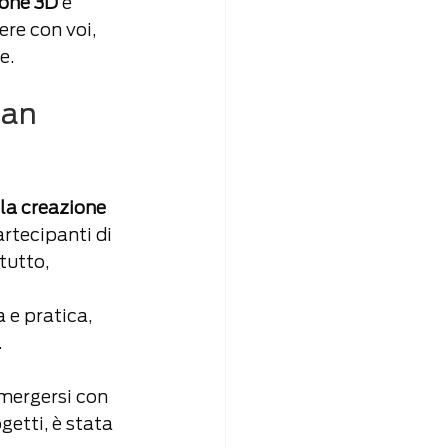
ione 3D
 e 
re con voi, 
e.
San 
la creazione 
rtecipanti di 
tutto, 
 e pratica, 
.
mergersi con 
getti, è stata 