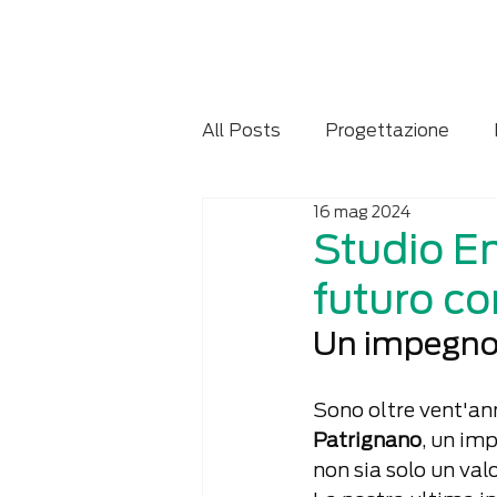
All Posts
Progettazione
16 mag 2024
Manuale d'uso e manutenzio
Studio E
futuro co
Un impegno 
Sono oltre vent'ann
Patrignano
, un im
non sia solo un val