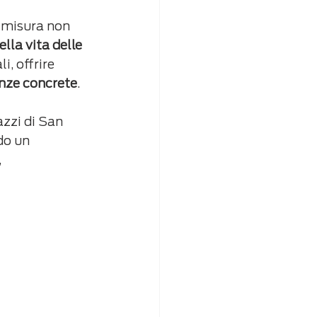
 misura non 
lla vita delle 
i, offrire 
enze concrete
.
azzi di San 
do un 
 