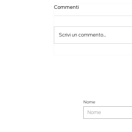
Commenti
Scrivi un commento...
Vero Volley realizza
scultura in collaborazione
con San Patrignano e
Studio Enter
Nome