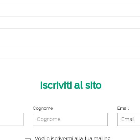
3D light | Webasto Marine
Desi
@Ma
Iscriviti al sito
Cognome
Email
Voglio iscrivermi alla tua mailing