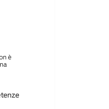
on è 
una 
 
etenze 