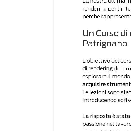
La
 nostra ultima in
rendering per l'int
perché rappresenta
Un Corso di 
Patrignano
L'obiettivo del cors
di rendering
 di com
esplorare il mondo 
acquisire strumenti 
Le lezioni sono stat
introducendo softwa
La risposta è stata
passione nel lavoro