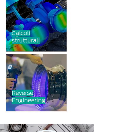
alcoli
C
strutturali
everse
R
Engineering