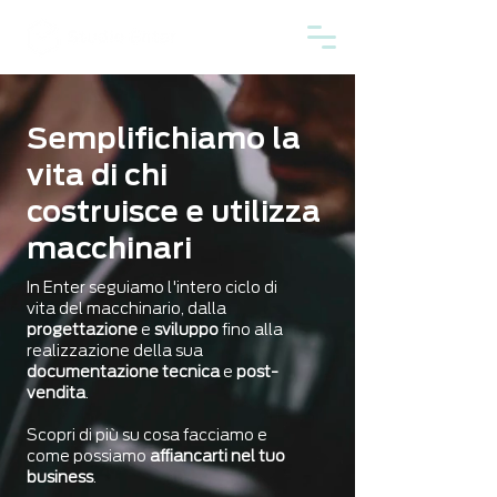
Semplifichiamo la
vita di chi
costruisce e utilizza
macchinari
In Enter seguiamo l'intero ciclo di
vita del macchinario, dalla
progettazione
e
sviluppo
fino alla
realizzazione della sua
documentazione tecnica
e
post-
vendita
.
Scopri di più su cosa facciamo e
come possiamo
affiancarti nel tuo
business
.