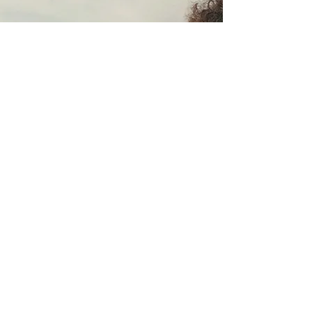
People first
Mettiamo le persone al primo
posto.
Per noi di Enter la tecnologia
non ha uno scopo vero e
proprio: è il valore che crea
per le persone e per il nostro
pianeta che è più importante.
Scopri la nostra filosofia