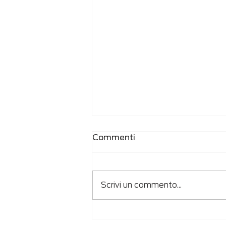
Commenti
Scrivi un commento...
Incrementa i ricavi del tuo