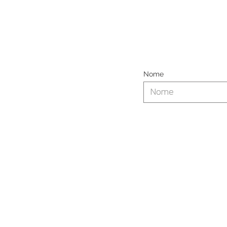
Post Vendita: Guida
Completa - 3. Opportunità
e sfide
Nome