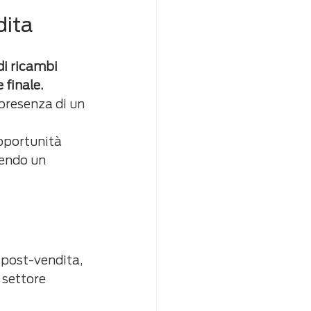
dita
di ricambi 
 finale.
 presenza di un 
opportunità 
rendo un 
i post-vendita, 
 settore 