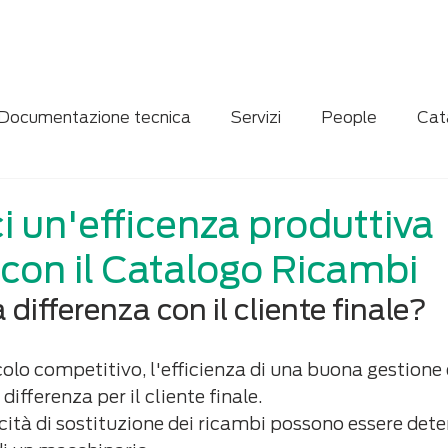
Home
Servizi
Chi siamo
News
Contatti
Documentazione tecnica
Servizi
People
Cat
ne
Case study
Digitalizzazione
i un'efficenza produttiva
con il Catalogo Ricambi
 differenza con il cliente finale?
olo competitivo, l'efficienza di una buona gestione 
differenza per il cliente finale.
locità di sostituzione dei ricambi possono essere dete