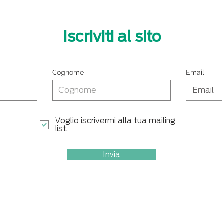
ricambi ad un livello
oppo
professionale: scarica la
la d
guida gratuita
azie
Iscriviti al sito
Cognome
Email
Voglio iscrivermi alla tua mailing
list.
Invia