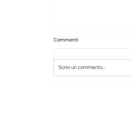
Commenti
Scrivi un commento...
La nostra Mission: People
First