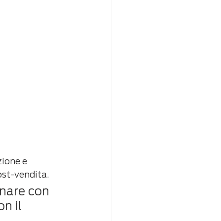
zione e 
ost-vendita.
inare con 
n il 