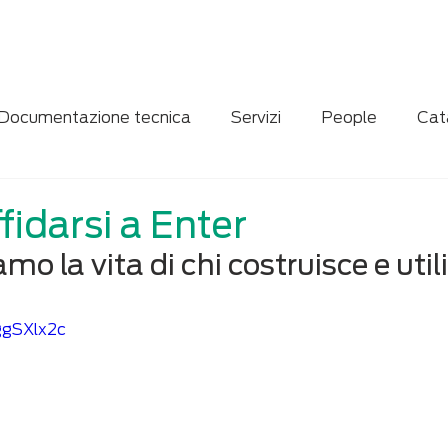
Home
Servizi
Chi siamo
News
Contatti
Documentazione tecnica
Servizi
People
Cat
ne
Case study
Digitalizzazione
fidarsi a Enter
mo la vita di chi costruisce e util
ggSXlx2c