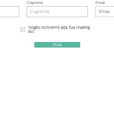
Cognome
Email
Voglio iscrivermi alla tua mailing
list.
Invia
Chi s
iamo
S
e
rvizi
C)
News