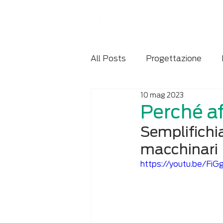
All Posts
Progettazione
10 mag 2023
Manuale d'uso e manutenzio
Perché af
Semplifichia
macchinari
https://youtu.be/FiG