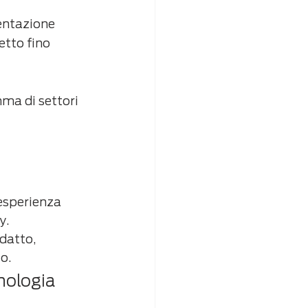
entazione 
etto fino 
ma di settori 
esperienza 
y.
datto, 
o.
nologia 