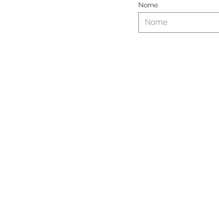
Nome
Via Luciano Lama 74,
47521 Cesena (F
Tel +39 0547 663832